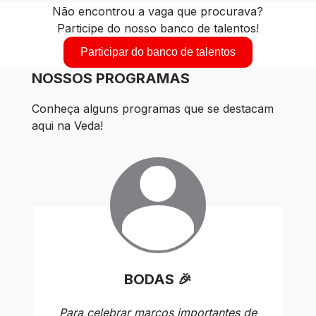
Não encontrou a vaga que procurava?
Participe do nosso banco de talentos!
Participar do banco de talentos
NOSSOS PROGRAMAS
Conheça alguns programas que se destacam 
aqui na Veda!
BODAS 🎉
M
Para celebrar marcos importantes de